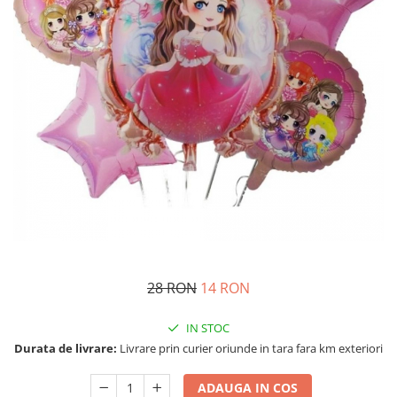
Costume Printi
Baloane latex
Costume Vrajitoare Copii
Pinata petreceri
Costume pentru Halloween
Costume Populare
28 RON
14 RON
IN STOC
Durata de livrare:
Livrare prin curier oriunde in tara fara km exteriori
ADAUGA IN COS