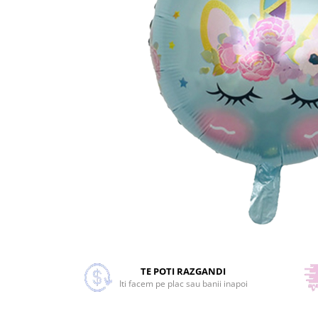
Costume Printi
Baloane latex
Costume Vrajitoare Copii
Pinata petreceri
Costume pentru Halloween
Costume Populare
Distribuie
pe
Facebook
TE POTI RAZGANDI
Iti facem pe plac sau banii inapoi