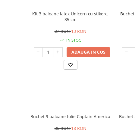
Kit 3 baloane latex Unicorn cu stikere,
Buchet 
35 cm
27 RON
13 RON
IN STOC
ADAUGA IN COS
Buchet 9 baloane folie Captain America
Buchet 
36 RON
18 RON