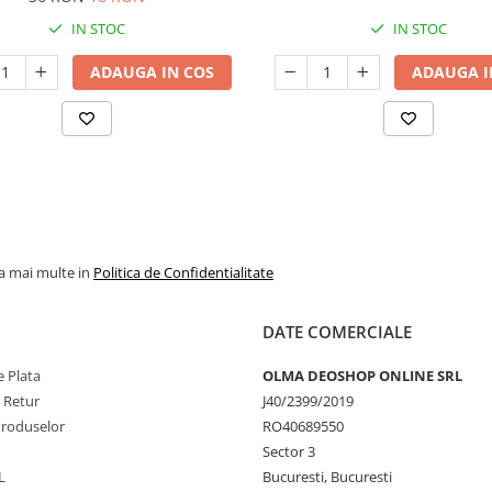
IN STOC
IN STOC
ADAUGA IN COS
ADAUGA I
la mai multe in
Politica de Confidentialitate
DATE COMERCIALE
 Plata
OLMA DEOSHOP ONLINE SRL
e Retur
J40/2399/2019
Produselor
RO40689550
Sector 3
L
Bucuresti, Bucuresti