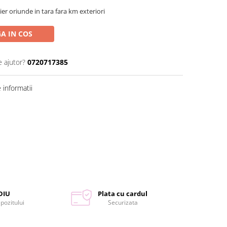
ier oriunde in tara fara km exteriori
A IN COS
e ajutor?
0720717385
informatii
DIU
Plata cu cardul
epozitului
Securizata