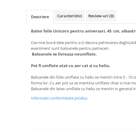
Caracteristici
Review-uri
(0)
Descriere
Balon folie Unicorn pentru aniversari, 45 cm, albast
Cea mai bună idee pentru a-ți decora petrecerea deghizată,
eveniment sunt baloanele pentru petreceri.
Baloanele se livreaza neumflate.
Pot fi umflate atat cu aer cat si cu heliu.
Baloanele din folie umflate cu heliu se mentin intre 5 - 10 z
forma lor. Cu aer pot sa se mentina umflate chiar si mai m
Baloanele din latex umflate cu heliu se mentin in general in
Informatii conformitate produs