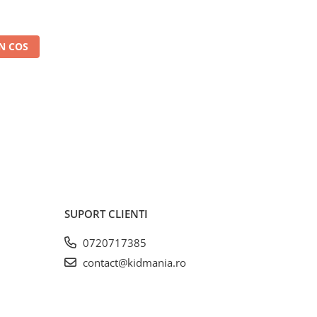
N COS
SUPORT CLIENTI
0720717385
contact@kidmania.ro