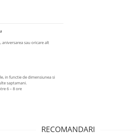
ru
 aniversarea sau oricare alt
ile, in functie de dimensiunea si
ulte saptamani.
tre 6 – 8 ore
RECOMANDARI