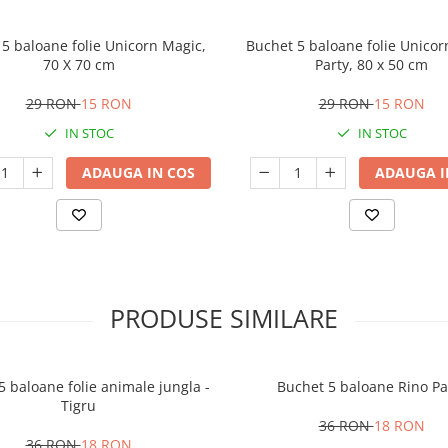
5 baloane folie Unicorn Magic,
Buchet 5 baloane folie Unico
70 X 70 cm
Party, 80 x 50 cm
29 RON
15 RON
29 RON
15 RON
IN STOC
IN STOC
ADAUGA IN COS
ADAUGA I
PRODUSE SIMILARE
5 baloane folie animale jungla -
Buchet 5 baloane Rino Pa
Tigru
36 RON
18 RON
36 RON
18 RON