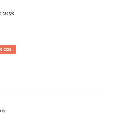
rn Magic
N COS
rty