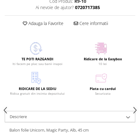
Cod Produs:
R9-10
Ai nevoie de ajutor?
0720717385
Adauga la Favorite
Cere informatii
TE POTI RAZGANDI
Ridicare de la Easybox
Iti facem pe plac sau banii inapoi
10 lei
RIDICARE DE LA SEDIU
Plata cu cardul
Ridica gratuit din incinta depozitului
Securizata
Descriere
Balon folie Unicorn, Magic Party, Alb, 45 cm