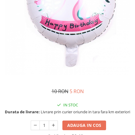
Costume Printi
Baloane latex
Costume Vrajitoare Copii
Pinata petreceri
Costume pentru Halloween
Costume Populare
10 RON
5 RON
IN STOC
Durata de livrare:
Livrare prin curier oriunde in tara fara km exteriori
ADAUGA IN COS