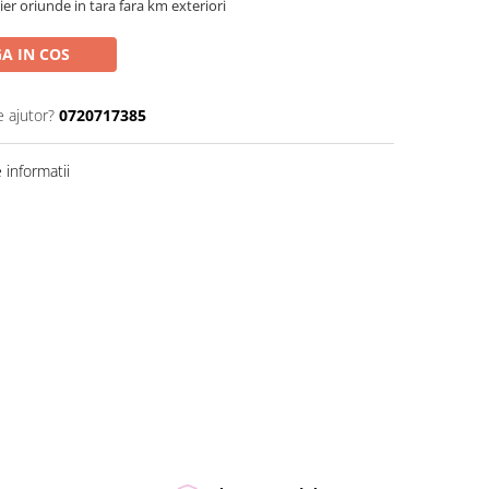
ier oriunde in tara fara km exteriori
A IN COS
e ajutor?
0720717385
informatii