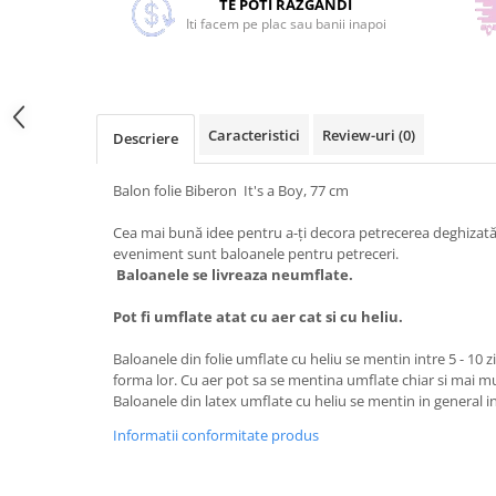
TE POTI RAZGANDI
Iti facem pe plac sau banii inapoi
Caracteristici
Review-uri
(0)
Descriere
Balon folie Biberon It's a Boy, 77 cm
Cea mai bună idee pentru a-ți decora petrecerea deghizată,
eveniment sunt baloanele pentru petreceri.
Baloanele se livreaza neumflate.
Pot fi umflate atat cu aer cat si cu heliu.
Baloanele din folie umflate cu heliu se mentin intre 5 - 10 z
forma lor. Cu aer pot sa se mentina umflate chiar si mai m
Baloanele din latex umflate cu heliu se mentin in general in
Informatii conformitate produs