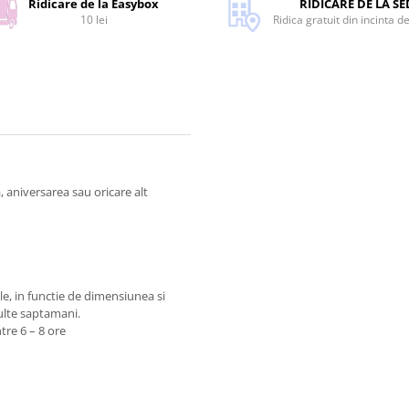
Ridicare de la Easybox
RIDICARE DE LA SE
10 lei
Ridica gratuit din incinta d
 aniversarea sau oricare alt
ile, in functie de dimensiunea si
ulte saptamani.
tre 6 – 8 ore