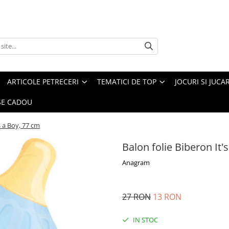
ARTICOLE PETRECERI
TEMATICI DE TOP
JOCURI SI JUCA
E CADOU
s a Boy, 77 cm
Balon folie Biberon It'
Anagram
27 RON
13 RON
IN STOC