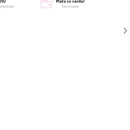
DIU
Plata cu cardul
epozitului
Securizata