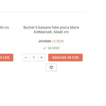
 50 cm
Buchet 5 baloane folie pisica Marie
Balon 
KidMania®, 60x45 cm
29 RON
15 RON
IN STOC
N COS
ADAUGA IN COS