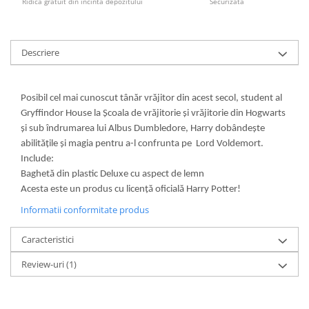
Ridica gratuit din incinta depozitului
Securizata
Descriere
Posibil cel mai cunoscut tânăr vrăjitor din acest secol, student al
Gryffindor House la Școala de vrăjitorie și vrăjitorie din Hogwarts
și sub îndrumarea lui Albus Dumbledore, Harry dobândește
abilitățile și magia pentru a-l confrunta pe Lord Voldemort.
Include:
Baghetă din plastic Deluxe cu aspect de lemn
Acesta este un produs cu licență oficială Harry Potter!
Informatii conformitate produs
Caracteristici
Review-uri
(1)