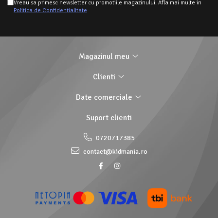
Vreau sa primesc newsletter cu promotiile magazinului. Afla mai multe in
Politica de Confidentialitate
Magazinul meu
Clienti
Date comerciale
Suport clienti
0720717385
contact@kidmania.ro