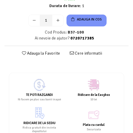
Durata de livrare:
1
ADAUGA IN COS
Cod Produs:
B37-100
Ai nevoie de ajutor?
0720717385
Adauga la Favorite
Cere informatii
TE POTI RAZGANDI
Ridicare de la Easybox
Iti facem pe plac sau banii inapoi
10 lei
RIDICARE DE LA SEDIU
Plata cu cardul
Ridica gratuit din incinta
Securizata
depozitului