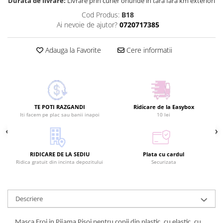
Durata de livrare:
Livrare prin curier oriunde in tara fara km exteriori
Cod Produs:
B18
Ai nevoie de ajutor?
0720717385
Adauga la Favorite
Cere informatii
TE POTI RAZGANDI
Ridicare de la Easybox
Iti facem pe plac sau banii inapoi
10 lei
RIDICARE DE LA SEDIU
Plata cu cardul
Ridica gratuit din incinta depozitului
Securizata
Descriere
Masca Eroi in Pijama Pisoi pentru copii din plastic, cu elastic, cu