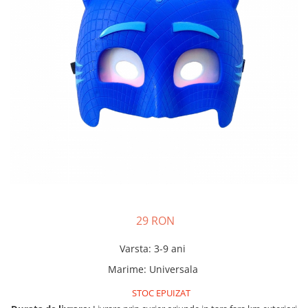
Costume Printi
Baloane latex
Costume Vrajitoare Copii
Pinata petreceri
Costume pentru Halloween
Costume Populare
29 RON
Varsta
:
3-9 ani
Marime
:
Universala
STOC EPUIZAT