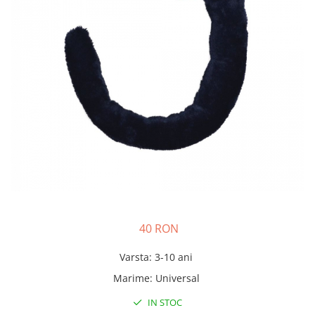
Costume Printi
Baloane latex
Costume Vrajitoare Copii
Pinata petreceri
Costume pentru Halloween
Costume Populare
40 RON
Varsta
:
3-10 ani
Marime
:
Universal
IN STOC