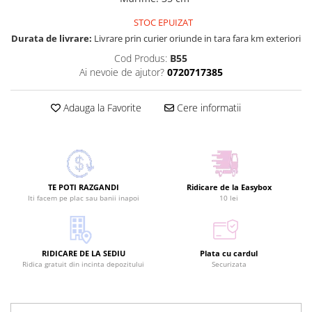
STOC EPUIZAT
Durata de livrare:
Livrare prin curier oriunde in tara fara km exteriori
Cod Produs:
B55
Ai nevoie de ajutor?
0720717385
Adauga la Favorite
Cere informatii
TE POTI RAZGANDI
Ridicare de la Easybox
Iti facem pe plac sau banii inapoi
10 lei
RIDICARE DE LA SEDIU
Plata cu cardul
Ridica gratuit din incinta depozitului
Securizata