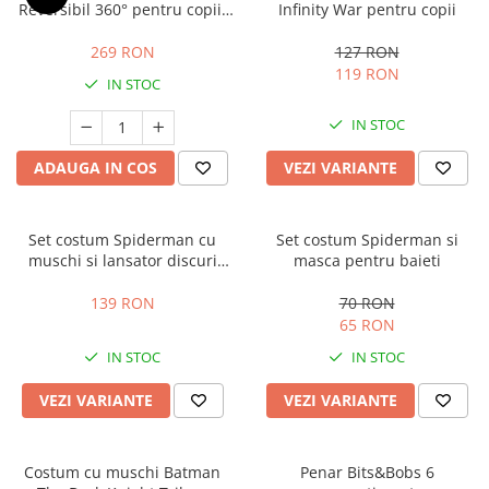
Reversibil 360° pentru copii,
Infinity War pentru copii
6–36 luni, negru
269 RON
127 RON
119 RON
IN STOC
IN STOC
ADAUGA IN COS
VEZI VARIANTE
Set costum Spiderman cu
Set costum Spiderman si
muschi si lansator discuri
masca pentru baieti
pentru baieti
139 RON
70 RON
65 RON
IN STOC
IN STOC
VEZI VARIANTE
VEZI VARIANTE
Costum cu muschi Batman
Penar Bits&Bobs 6