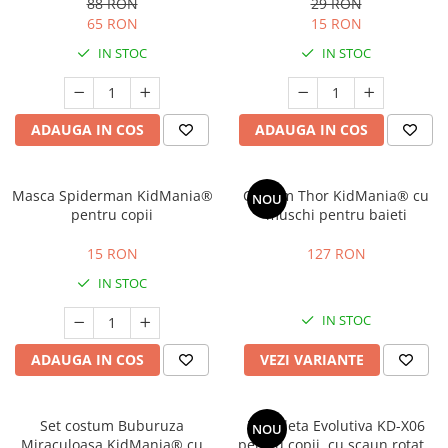
copii
88 RON
29 RON
65 RON
15 RON
IN STOC
IN STOC
ADAUGA IN COS
ADAUGA IN COS
Masca Spiderman KidMania®
Costum Thor KidMania® cu
NOU
pentru copii
muschi pentru baieti
15 RON
127 RON
IN STOC
IN STOC
ADAUGA IN COS
VEZI VARIANTE
Set costum Buburuza
Tricicleta Evolutiva KD-X06
NOU
Miraculoasa KidMania® cu
pentru copii, cu scaun rotativ