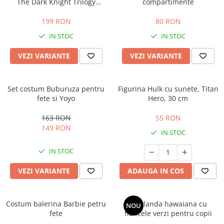
The Dark Knight Trilogy
compartimente
pentru baiat
199 RON
80 RON
IN STOC
IN STOC
VEZI VARIANTE
VEZI VARIANTE
Set costum Buburuza pentru
Figurina Hulk cu sunete, Titan
fete si Yoyo
Hero, 30 cm
163 RON
55 RON
149 RON
IN STOC
IN STOC
VEZI VARIANTE
ADAUGA IN COS
Costum balerina Barbie petru
Ghirlanda hawaiana cu
NOU
fete
floricele verzi pentru copii