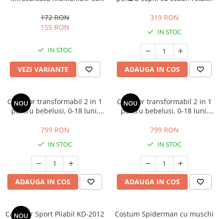
accesorii pentru fete
360°, pozitie de somn si roti
din cauciuc, 9 luni – 6 ani, gri
172 RON
319 RON
155 RON
IN STOC
IN STOC
VEZI VARIANTE
ADAUGA IN COS
Carucior transformabil 2 in 1
Carucior transformabil 2 in 1
NOU
NOU
pentru bebelusi, 0-18 luni,
pentru bebelusi, 0-18 luni,
pana la 13 kg, negru
pana la 13 kg, crem
799 RON
799 RON
IN STOC
IN STOC
ADAUGA IN COS
ADAUGA IN COS
Carucior Sport Pliabil KD-2012
Costum Spiderman cu muschi
NOU