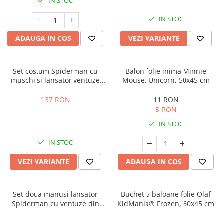
IN STOC
Costume Printi
Baloane latex
Costume Vrajitoare Copii
Pinata petreceri
IN STOC
Costume pentru Halloween
ADAUGA IN COS
VEZI VARIANTE
Costume Populare
Set costum Spiderman cu
Balon folie inima Minnie
muschi si lansator ventuze
Mouse, Unicorn, 50x45 cm
pentru baieti
137 RON
11 RON
5 RON
IN STOC
IN STOC
VEZI VARIANTE
ADAUGA IN COS
Set doua manusi lansator
Buchet 5 baloane folie Olaf
Spiderman cu ventuze din
KidMania® Frozen, 60x45 cm
burete KidMania® pentru