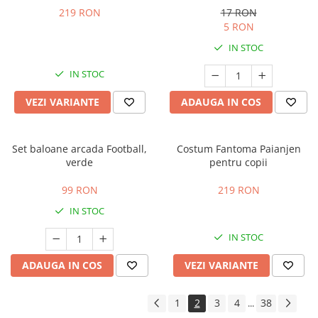
219 RON
17 RON
5 RON
IN STOC
IN STOC
VEZI VARIANTE
ADAUGA IN COS
Set baloane arcada Football,
Costum Fantoma Paianjen
verde
pentru copii
99 RON
219 RON
IN STOC
IN STOC
ADAUGA IN COS
VEZI VARIANTE
1
2
3
4
38
...