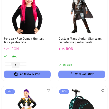
Peruca KPop Demon Hunters -
Costum Mandalorian Star Wars
Mira pentru fete
cu pelerina pentru baieti
129 RON
195 RON
In stoc
In stoc
ADAUGA IN COS
VEZI VARIANTE
NOU
NOU