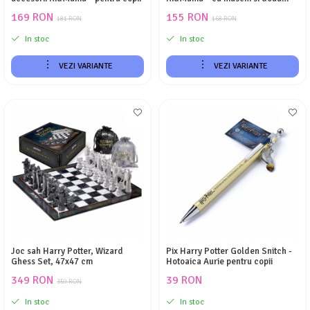
manusi lansator cu ventuze
169 RON
155 RON
pentru copii
181 RON
168 RON
In stoc
In stoc
VEZI VARIANTE
VEZI VARIANTE
Joc sah Harry Potter, Wizard
Pix Harry Potter Golden Snitch -
Ghess Set, 47x47 cm
Hotoaica Aurie pentru copii
349 RON
39 RON
359 RON
In stoc
In stoc