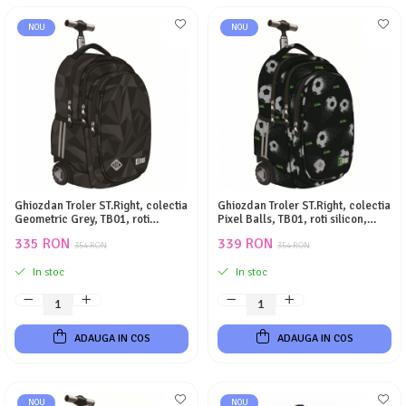
NOU
NOU
Ghiozdan Troler ST.Right, colectia
Ghiozdan Troler ST.Right, colectia
Geometric Grey, TB01, roti
Pixel Balls, TB01, roti silicon,
silicon, 44x32x25 cm
44x32x25 cm
335 RON
339 RON
354 RON
354 RON
In stoc
In stoc
ADAUGA IN COS
ADAUGA IN COS
NOU
NOU