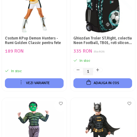
Costum KPop Demon Hunters -
Ghiozdan Troler ST.Right, colectia
Rumi Golden Classic pentru fete
Neon Football, TB01, roti silicon,
44x32x25 cm
189 RON
335 RON
354 RON
In stoc
In stoc
VEZI VARIANTE
ADAUGA IN COS