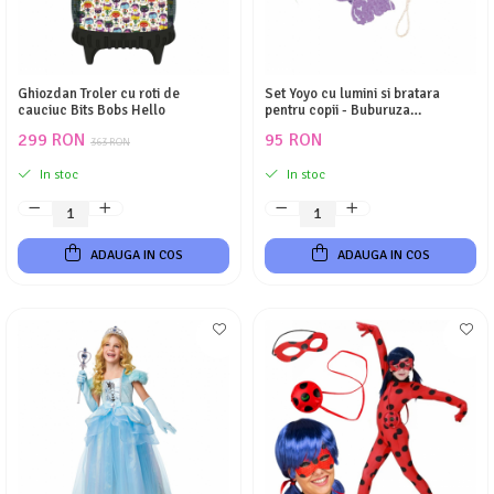
Ghiozdan Troler cu roti de
Set Yoyo cu lumini si bratara
cauciuc Bits Bobs Hello
pentru copii - Buburuza
Miraculoasa
299 RON
95 RON
363 RON
In stoc
In stoc
ADAUGA IN COS
ADAUGA IN COS