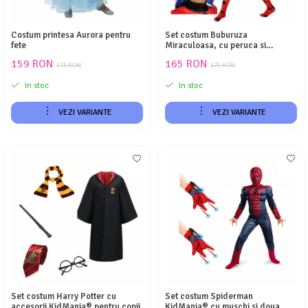
Costum printesa Aurora pentru
Set costum Buburuza
fete
Miraculoasa, cu peruca si
accesorii pentru copii, KidMania®
159 RON
165 RON
175 RON
179 RON
In stoc
In stoc
VEZI VARIANTE
VEZI VARIANTE
Set costum Harry Potter cu
Set costum Spiderman
accesorii KidMania® pentru copii
KidMania® cu muschi si doua