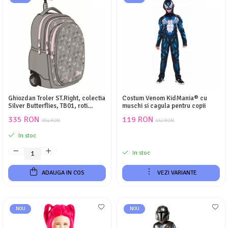
Ghiozdan Troler ST.Right, colectia
Costum Venom KidMania® cu
Silver Butterflies, TB01, roti
muschi si cagula pentru copii
silicon, 44x32x25 cm
335 RON
119 RON
354 RON
152 RON
In stoc
In stoc
ADAUGA IN COS
VEZI VARIANTE
NOU
NOU