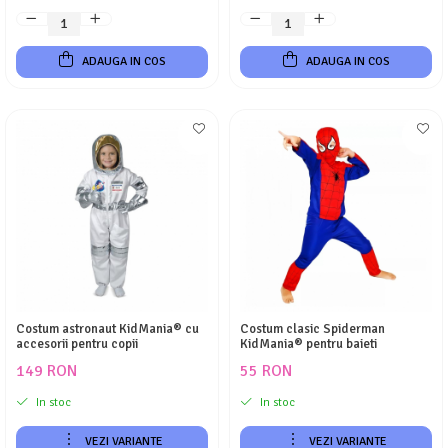
ADAUGA IN COS
ADAUGA IN COS
Costum astronaut KidMania® cu
Costum clasic Spiderman
accesorii pentru copii
KidMania® pentru baieti
149 RON
55 RON
In stoc
In stoc
VEZI VARIANTE
VEZI VARIANTE