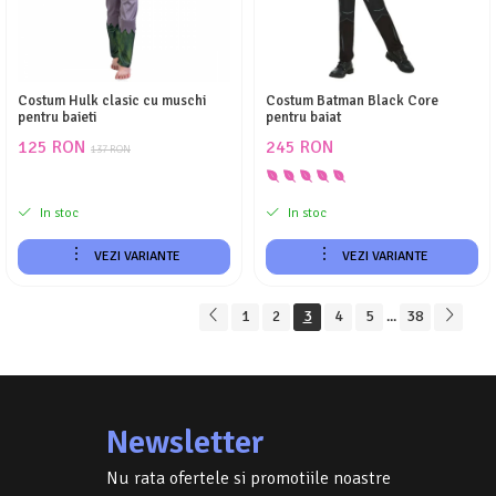
Costum Hulk clasic cu muschi
Costum Batman Black Core
pentru baieti
pentru baiat
125 RON
245 RON
137 RON
In stoc
In stoc
VEZI VARIANTE
VEZI VARIANTE
1
2
3
4
5
38
...
Newsletter
Nu rata ofertele si promotiile noastre