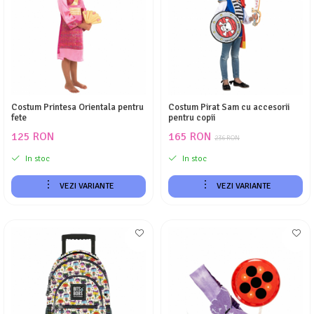
Costume Printi
Baloane latex
Costume Vrajitoare Copii
Pinata petreceri
Costume pentru Halloween
Costume Populare
Costum Printesa Orientala pentru
Costum Pirat Sam cu accesorii
fete
pentru copii
125 RON
165 RON
236 RON
In stoc
In stoc
VEZI VARIANTE
VEZI VARIANTE