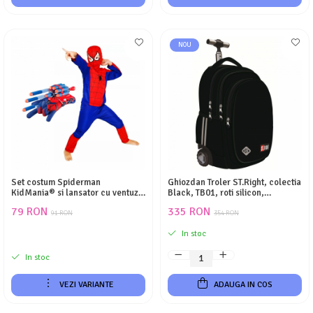
NOU
Set costum Spiderman
Ghiozdan Troler ST.Right, colectia
KidMania® si lansator cu ventuze
Black, TB01, roti silicon,
din burete pentru copii
44x32x25 cm
79 RON
335 RON
91 RON
354 RON
In stoc
In stoc
VEZI VARIANTE
ADAUGA IN COS